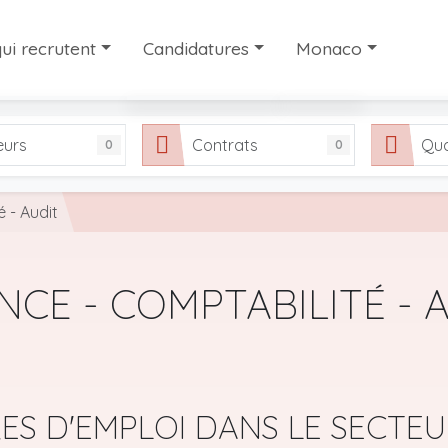
ui recrutent
Candidatures
Monaco
ui recrutent
Les candidatures
Travailler à Monaco
eurs
Contrats
Qua
0
0
interim et de recrutement à Monaco
Partager votre candidature
Notre sélection de si
FAQ
 - Audit
NCE - COMPTABILITÉ - 
ES D'EMPLOI DANS LE SECTE