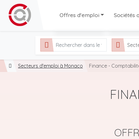
Offres d'emploi
Sociétés q
Toutes les offres
Sociétés q
Sect
Offres en CDI
Agences d'
Offres en interim
Secteurs d'emploi à Monaco
Offres en CDD
Finance - Comptabilité
FINA
OFFR