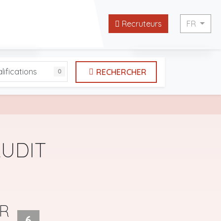
Recruteurs
FR
English
lifications
RECHERCHER
0
tes utiles
Français
AUDIT
UR
6