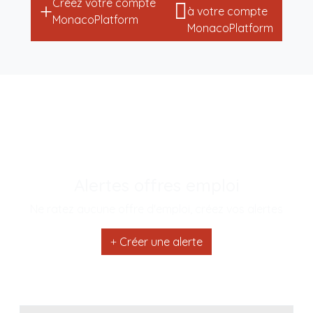
Créez votre compte
à votre compte
MonacoPlatform
MonacoPlatform
Alertes offres emploi
Ne ratez aucune offre d'emploi, créez vos alertes
Créer une alerte