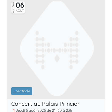
06
2026
20
AOÛT
Spectacle
Concert au Palais Princier
C
Jeudi 6 août 2026 de 21h30 à 23h