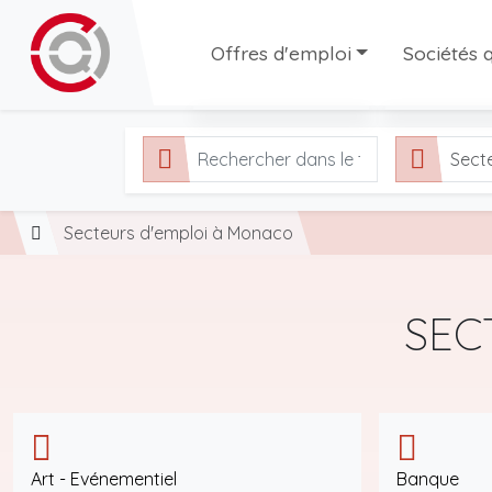
Offres d'emploi
Sociétés q
Toutes les offres
Sociétés q
Sect
Offres en CDI
Agences d'
Offres en interim
Secteurs d'emploi à Monaco
Offres en CDD
SEC
Art - Evénementiel
Banque