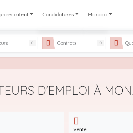
ui recrutent
Candidatures
Monaco
ui recrutent
Les candidatures
Travailler à Monaco
eurs
Contrats
Qua
0
0
interim et de recrutement à Monaco
Partager votre candidature
Notre sélection de si
FAQ
TEURS D'EMPLOI À MO
Vente