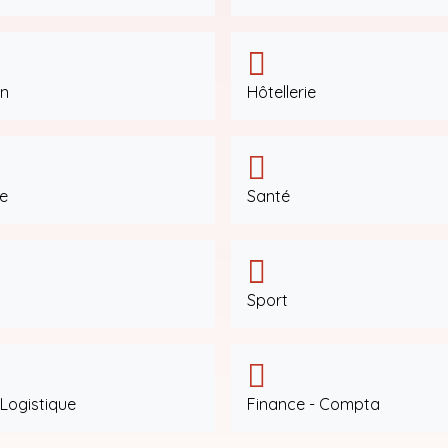
on
Hôtellerie
e
Santé
Sport
 Logistique
Finance - Compta