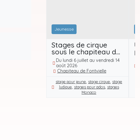
Jeunesse
E
Stages de cirque
U
sous le chapiteau du
p
Festival International
II
Du lundi 6 juillet au vendredi 14
D
du Cirque de Monte-
19
août 2026
v
Carlo
Chapiteau de Fontvielle
à
,
,
stage pour jeune
stage cirque
stage
,
,
ludique
stages pour ados
stages
Monaco