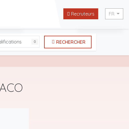
Recruteurs
FR
English
lifications
RECHERCHER
0
tes utiles
Français
NACO