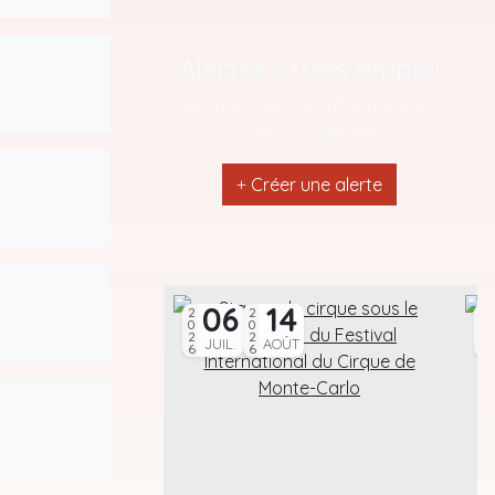
Alertes offres emploi
Ne ratez aucune offre d'emploi,
créez vos alertes
Créer une alerte
06
14
2026
2026
2026
JUIL.
AOÛT