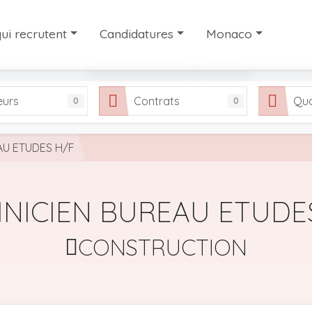
ui recrutent
Candidatures
Monaco
ui recrutent
Les candidatures
Travailler à Monaco
eurs
Contrats
Qua
0
0
interim et de recrutement à Monaco
Partager votre candidature
Notre sélection de si
FAQ
AU ETUDES H/F
NICIEN BUREAU ETUDE
CONSTRUCTION