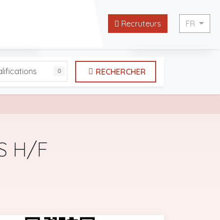
Recruteurs
FR
English
lifications
RECHERCHER
0
tes utiles
Français
S H/F