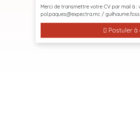
Merci de transmettre votre CV par mail à :
pol.paques@expectra.mc / guilhaume.fo
Postuler à 