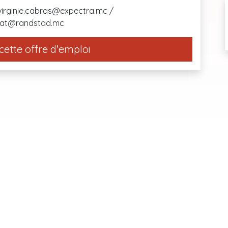
 virginie.cabras@expectra.mc /
ssat@randstad.mc
cette offre d'emploi