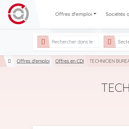
Offres d'emploi
Sociétés q
Toutes les offres
Sociétés q
Sect
Offres en CDI
Agences d'
Offres en interim
Offres d'emploi
Offres en CDD
Offres en CDI
TECHNICIEN BURE
TECH