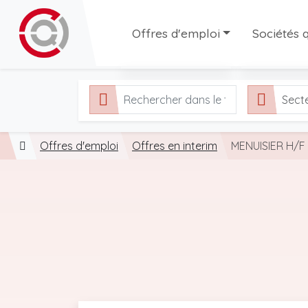
Offres d'emploi
Sociétés q
Toutes les offres
Sociétés q
Sect
Offres en CDI
Agences d'
Offres en interim
Offres d'emploi
Offres en CDD
Offres en interim
MENUISIER H/F