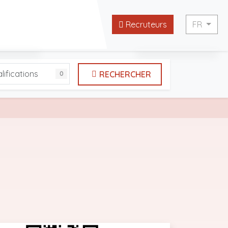
Recruteurs
FR
English
lifications
RECHERCHER
0
tes utiles
Français