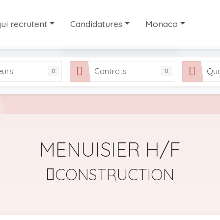
ui recrutent
Candidatures
Monaco
ui recrutent
Les candidatures
Travailler à Monaco
eurs
Contrats
Qua
0
0
interim et de recrutement à Monaco
Partager votre candidature
Notre sélection de si
FAQ
MENUISIER H/F
CONSTRUCTION