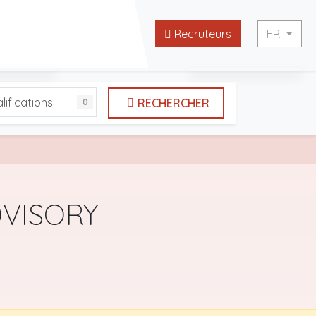
Recruteurs
FR
English
lifications
RECHERCHER
0
tes utiles
Français
VISORY