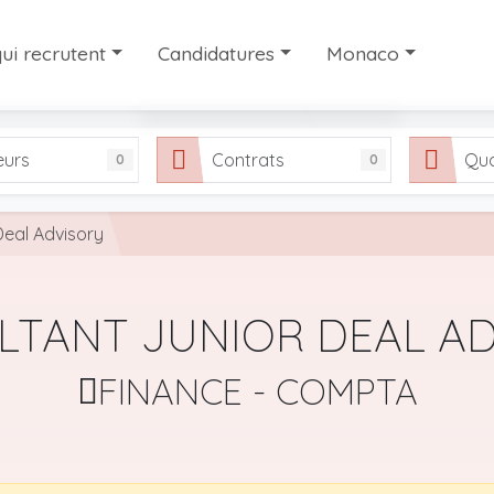
ui recrutent
Candidatures
Monaco
ui recrutent
Les candidatures
Travailler à Monaco
eurs
Contrats
Qua
0
0
interim et de recrutement à Monaco
Partager votre candidature
Notre sélection de si
FAQ
Deal Advisory
LTANT JUNIOR DEAL AD
FINANCE - COMPTA