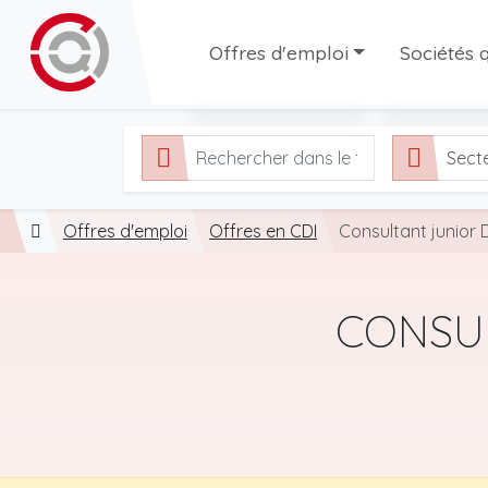
Offres d'emploi
Sociétés q
Toutes les offres
Sociétés q
Sect
Offres en CDI
Agences d'
Offres en interim
Offres d'emploi
Offres en CDD
Offres en CDI
Consultant junior 
CONSU