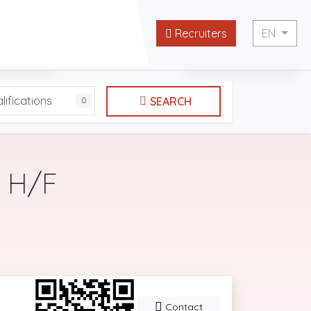
Recruiters
EN
English
lifications
SEARCH
0
 websites
Français
 H/F
Contact