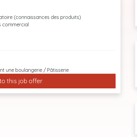
atoire (connaissances des produits)
ns commercial
t une boulangerie / Pâtisserie
o this job offer