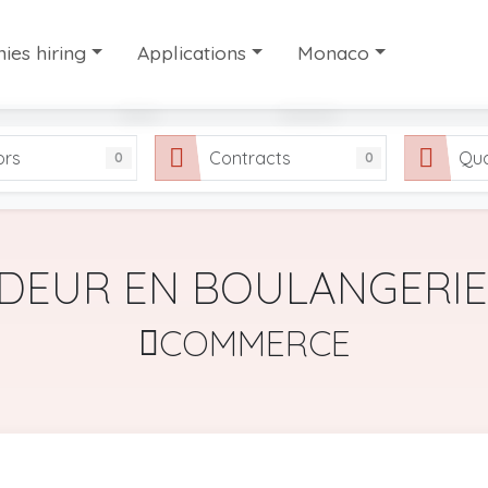
es hiring
Applications
Monaco
es hiring
Candidate profiles
Work in Monaco
ors
Contracts
Qua
0
0
ry work agencies
Share your application
Our selection of useful
FAQ
DEUR EN BOULANGERIE
COMMERCE