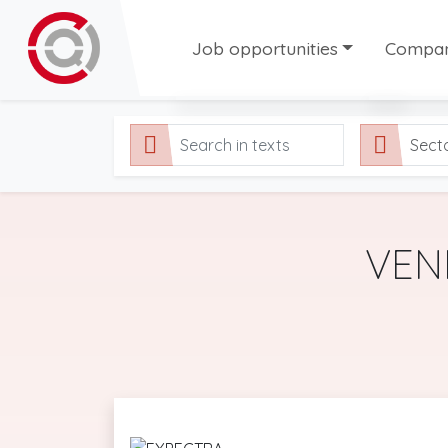
Job opportunities
Compani
All our job offers
Compani
Sect
Permanent contract offers
Tempora
Temporary job offers
Fixed-Term job offers
VEN