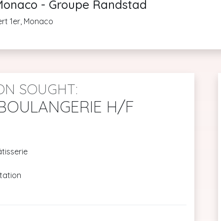
onaco - Groupe Randstad
ert 1er, Monaco
ON SOUGHT:
BOULANGERIE H/F
tisserie
tation