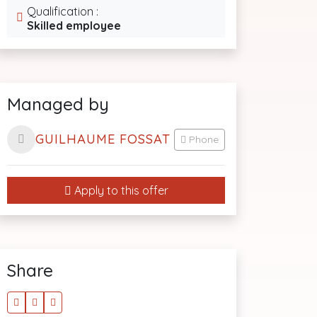
Qualification :
Skilled employee
Managed by
GUILHAUME FOSSAT
Phone
Apply to this offer
Share