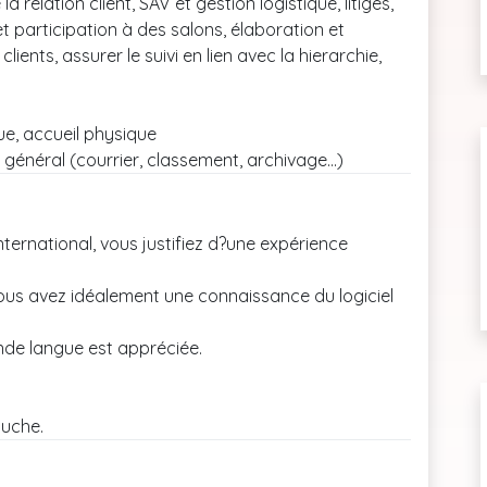
 relation client, SAV et gestion logistique, litiges,
t participation à des salons, élaboration et
ents, assurer le suivi en lien avec la hierarchie,
ue, accueil physique
général (courrier, classement, archivage...)
rnational, vous justifiez d?une expérience
vous avez idéalement une connaissance du logiciel
nde langue est appréciée.
auche.