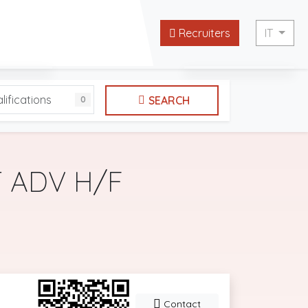
Recruiters
IT
English
lifications
SEARCH
0
 websites
Français
 ADV H/F
Contact