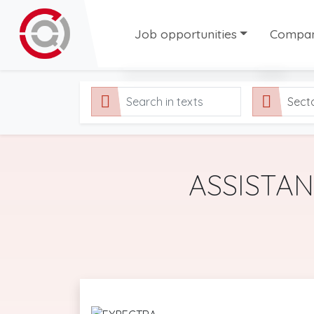
Job opportunities
Compani
All our job offers
Compani
Sect
Permanent contract offers
Tempora
Temporary job offers
Fixed-Term job offers
ASSISTA