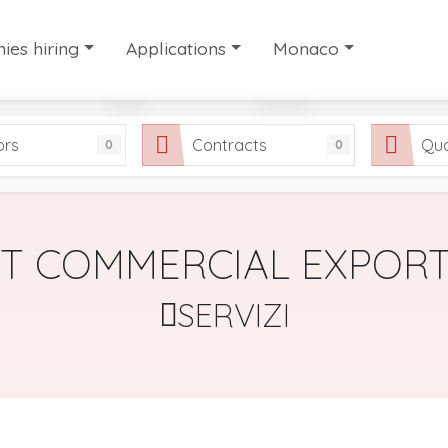
es hiring
Applications
Monaco
es hiring
Candidate profiles
Work in Monaco
ors
Contracts
Qua
0
0
ry work agencies
Share your application
Our selection of useful
FAQ
NT COMMERCIAL EXPORT
SERVIZI